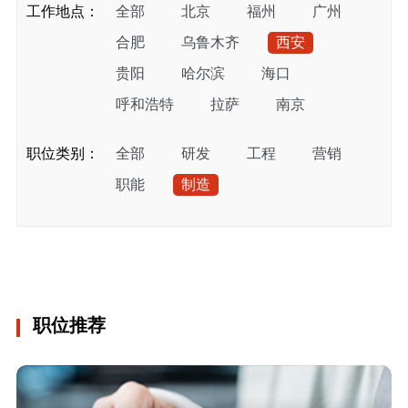
工作地点：
全部
北京
福州
广州
合肥
乌鲁木齐
西安
贵阳
哈尔滨
海口
呼和浩特
拉萨
南京
上海
石家庄
武汉
兰州
职位类别：
全部
研发
工程
营销
西宁
银川
扬州
珠海
职能
制造
长春
成都
重庆
南昌
吉隆坡
雅加达
长沙
昆明
福州
上海
南宁
职位推荐