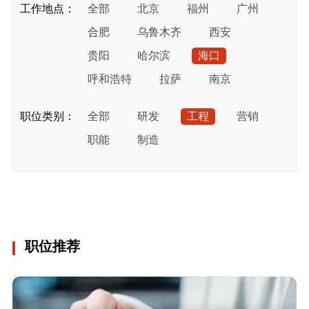
工作地点：
全部
北京
福州
广州
合肥
乌鲁木齐
西安
贵阳
哈尔滨
海口
呼和浩特
拉萨
南京
上海
石家庄
武汉
兰州
职位类别：
全部
研发
工程
营销
西宁
银川
扬州
珠海
职能
制造
长春
成都
重庆
南昌
吉隆坡
雅加达
长沙
昆明
福州
上海
南宁
职位推荐