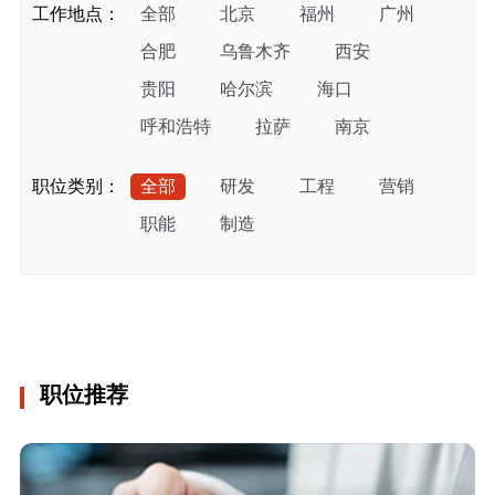
工作地点：
全部
北京
福州
广州
合肥
乌鲁木齐
西安
贵阳
哈尔滨
海口
呼和浩特
拉萨
南京
上海
石家庄
武汉
兰州
职位类别：
全部
研发
工程
营销
西宁
银川
扬州
珠海
职能
制造
长春
成都
重庆
南昌
吉隆坡
雅加达
长沙
昆明
福州
上海
南宁
职位推荐